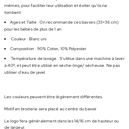
mêmes, pour faciliter leur utilisation et éviter qu’ils ne
tombent.
Ages et Taille : On recommande ces bavoirs (33×36 cm)
pour les bébés de plus de 1 an.
Couleur : Blanc uni
Composition : ‎90% Coton, 10% Polyester
Température de lavage : S’utilise dans une machine à laver
à 40º, et peut être utilisé en sèche-linge/ sécheuse. Ne pas
utiliser d’eau de javel.
Les couleurs peuvent être légèrement différentes.
Motif en broderie sera placé au centre du bavoir
Le logo fera généralement dans les 14/16 cm de hauteur ou
de largeur.