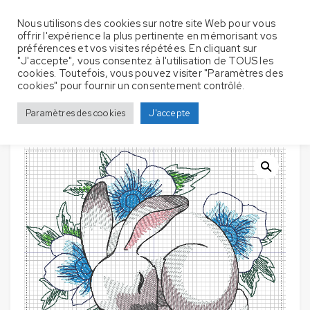
Nous utilisons des cookies sur notre site Web pour vous
offrir l'expérience la plus pertinente en mémorisant vos
préférences et vos visites répétées. En cliquant sur
"J'accepte", vous consentez à l'utilisation de TOUS les
cookies. Toutefois, vous pouvez visiter "Paramètres des
Lot de 2 Bavoirs pour bébé avec broderie –
Accueil
Bavoir
cookies" pour fournir un consentement contrôlé.
Lapin avec des fleurs
Paramètres des cookies
J'accepte