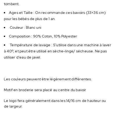
tombent.
Ages et Taille : On recommande ces bavoirs (33×36 cm)
pour les bébés de plus de 1 an.
Couleur : Blanc uni
Composition : ‎90% Coton, 10% Polyester
Température de lavage : S’utilise dans une machine à laver
à 40º, et peut être utilisé en sèche-linge/ sécheuse. Ne pas
utiliser d’eau de javel.
Les couleurs peuvent être légèrement différentes.
Motif en broderie sera placé au centre du bavoir
Le logo fera généralement dans les 14/16 cm de hauteur ou
de largeur.