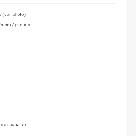
e (voir photo)
rénom / pseudo.
ture souhaitée.