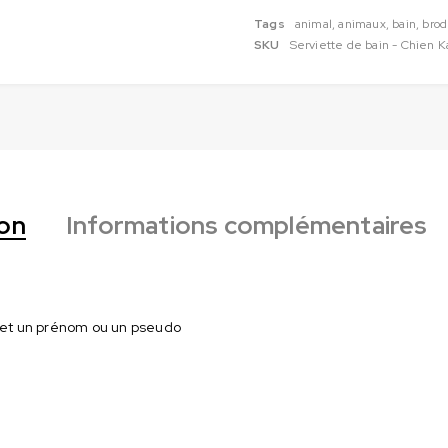
Tags
animal
,
animaux
,
bain
,
brod
SKU
Serviette de bain - Chien K
ion
Informations complémentaires
e et un prénom ou un pseudo