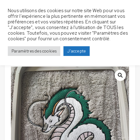
Nous utilisons des cookies sur notre site Web pour vous
offrir l'expérience la plus pertinente en mémorisant vos
préférences et vos visites répétées. En cliquant sur
"J'accepte", vous consentez à l'utilisation de TOUS les
cookies. Toutefois, vous pouvez visiter "Paramètres des
Serviettes de bain
Accueil
Serviette de bain
Dragons
cookies" pour fournir un consentement contrôlé.
avec broderie – Dragon haku
Paramètres des cookies
J'accepte