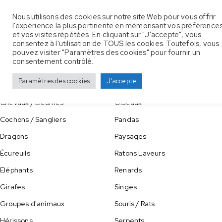
Nous utilisons des cookies sur notre site Web pour vous offrir
Astrologies
Loups
Nos Catégories
l'expérience la plus pertinente en mémorisant vos préférence
et vos visites répétées. En cliquant sur "J'accepte", vous
Animaux Aquatiques
Lions
consentez à l'utilisation de TOUS les cookies. Toutefois, vous
Chats
pouvez visiter "Paramètres des cookies" pour fournir un
Mascottes / Personnages
consentement contrôlé.
Chiens
Moutons
Paramètres des cookies
J'accepte
Cerfs / Biches
Ours
Chevaux / Licornes
Oiseaux
Cochons / Sangliers
Pandas
Dragons
Paysages
Écureuils
Ratons Laveurs
Eléphants
Renards
Girafes
Singes
Groupes d'animaux
Souris / Rats
Hérissons
Serpents