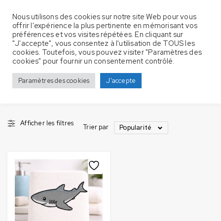
Nous utilisons des cookies sur notre site Web pour vous
offrir l'expérience la plus pertinente en mémorisant vos
préférences et vos visites répétées. En cliquant sur
"J'accepte", vous consentez à l'utilisation de TOUS les
cookies. Toutefois, vous pouvez visiter "Paramètres des
Produits identifiés “requin”
Accueil
cookies" pour fournir un consentement contrôlé.
requin
Paramètres des cookies
J'accepte
Afficher les filtres
Trier par
Popularité