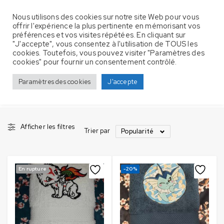
Nous utilisons des cookies sur notre site Web pour vous
offrir l'expérience la plus pertinente en mémorisant vos
préférences et vos visites répétées. En cliquant sur
"J'accepte", vous consentez à l'utilisation de TOUS les
cookies. Toutefois, vous pouvez visiter "Paramètres des
Déstockage
Accueil
cookies" pour fournir un consentement contrôlé.
25 Produits
Déstockage
Paramètres des cookies
J'accepte
Afficher les filtres
Trier par
Popularité
En rupture
-20%