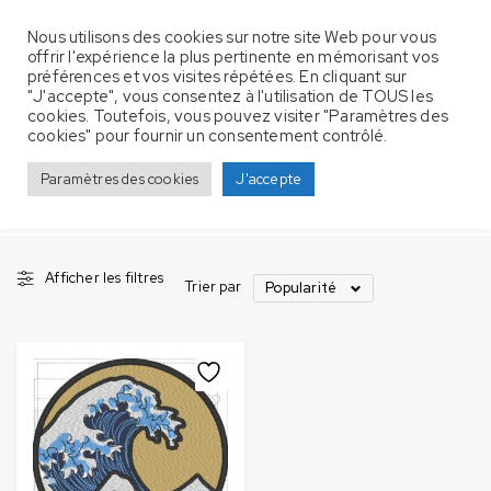
Nous utilisons des cookies sur notre site Web pour vous
offrir l'expérience la plus pertinente en mémorisant vos
préférences et vos visites répétées. En cliquant sur
"J'accepte", vous consentez à l'utilisation de TOUS les
cookies. Toutefois, vous pouvez visiter "Paramètres des
Produits identifiés “vague”
Accueil
cookies" pour fournir un consentement contrôlé.
vague
Paramètres des cookies
J'accepte
Afficher les filtres
Trier par
Popularité