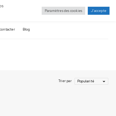
os
Paramètres des cookies
J'accepte
0
0
contacter
Blog
Trier par
Popularité