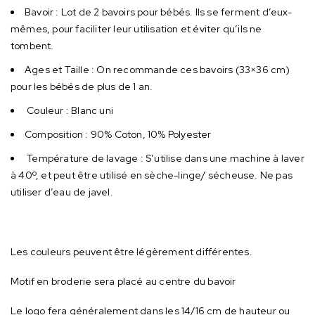
Bavoir : Lot de 2 bavoirs pour bébés. Ils se ferment d’eux-
mêmes, pour faciliter leur utilisation et éviter qu’ils ne
tombent.
Ages et Taille : On recommande ces bavoirs (33×36 cm)
pour les bébés de plus de 1 an.
Couleur : Blanc uni
Composition : ‎90% Coton, 10% Polyester
Température de lavage : S’utilise dans une machine à laver
à 40º, et peut être utilisé en sèche-linge/ sécheuse. Ne pas
utiliser d’eau de javel.
Les couleurs peuvent être légèrement différentes.
Motif en broderie sera placé au centre du bavoir
Le logo fera généralement dans les 14/16 cm de hauteur ou