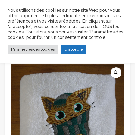
Nous utilisons des cookies sur notre site Web pour vous
offrir l'expérience la plus pertinente en mémorisant vos
préférences et vos visites répétées. En cliquant sur
"J'accepte", vous consentez à l'utilisation de TOUS les
cookies. Toutefois, vous pouvez visiter "Paramètres des
Serviettes de bain avec
Accueil
Serviette de bain
Chats
cookies" pour fournir un consentement contrôlé.
broderie – Chat avec Écharpe Vert / Gris
Paramètres des cookies
J'accepte