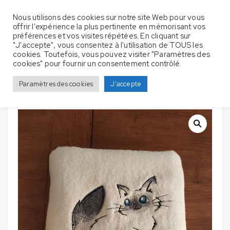
Nous utilisons des cookies sur notre site Web pour vous
offrir l'expérience la plus pertinente en mémorisant vos
préférences et vos visites répétées. En cliquant sur
"J'accepte", vous consentez à l'utilisation de TOUS les
cookies. Toutefois, vous pouvez visiter "Paramètres des
Serviettes de bain avec
Accueil
Serviette de bain
Chats
cookies" pour fournir un consentement contrôlé.
broderie – Chat Croquis Mignon
Paramètres des cookies
J'accepte