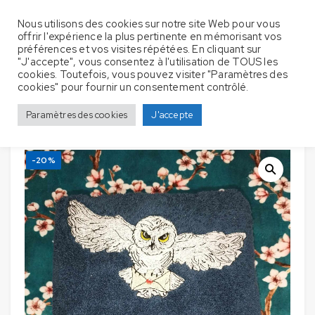
Nous utilisons des cookies sur notre site Web pour vous
offrir l'expérience la plus pertinente en mémorisant vos
préférences et vos visites répétées. En cliquant sur
"J'accepte", vous consentez à l'utilisation de TOUS les
cookies. Toutefois, vous pouvez visiter "Paramètres des
Serviettes de bain avec broderie –
Accueil
Déstockage
cookies" pour fournir un consentement contrôlé.
Déstockage 26
Paramètres des cookies
J'accepte
-20%