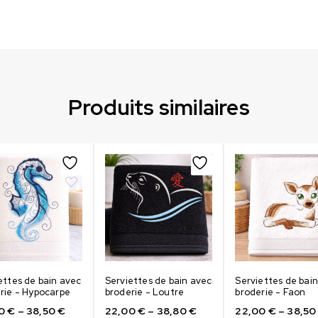
Produits similaires
ettes de bain avec
Serviettes de bain avec
Serviettes de bai
rie - Hypocarpe
broderie - Loutre
broderie - Faon
00
€
–
38,50
€
22,00
€
–
38,80
€
22,00
€
–
38,5