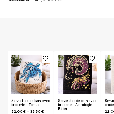
ec
Serviettes de bain avec
Serviettes de bain avec
Servi
broderie - Tortue
broderie - Astrologie
brode
Bélier
22,00
€
–
38,50
€
22,