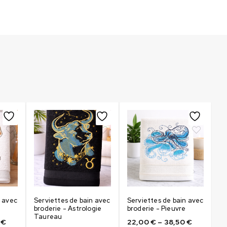
n avec
Serviettes de bain avec
Serviettes de bain avec
Se
broderie - Astrologie
broderie - Pieuvre
br
Taureau
B
0
€
22,00
€
–
38,50
€