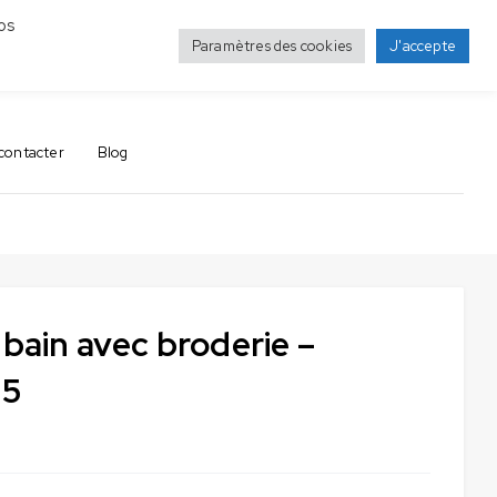
os
Paramètres des cookies
J'accepte
0
0
contacter
Blog
 bain avec broderie –
35