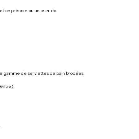
e et un prénom ou un pseudo
otre gamme de serviettes de bain brodées.
centre).
.