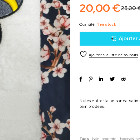
20,00
€
25,00
Quantité
1 en stock
Ajouter 
Faites entrer la personnalisati
bain brodées.
Tags
bain
,
broderie
,
Japonais
,
se