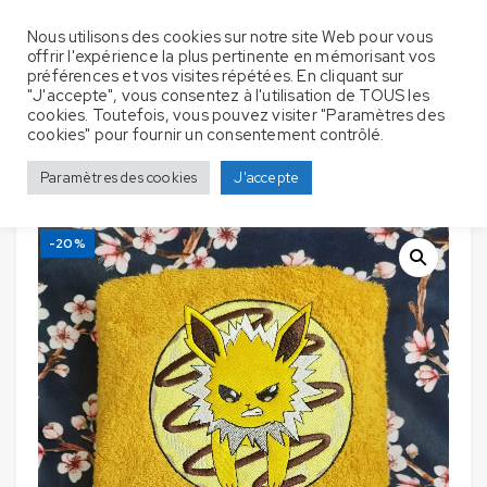
Nous utilisons des cookies sur notre site Web pour vous
offrir l'expérience la plus pertinente en mémorisant vos
préférences et vos visites répétées. En cliquant sur
"J'accepte", vous consentez à l'utilisation de TOUS les
cookies. Toutefois, vous pouvez visiter "Paramètres des
Serviettes de bain avec broderie –
Accueil
Déstockage
cookies" pour fournir un consentement contrôlé.
Déstockage 45
Paramètres des cookies
J'accepte
-20%