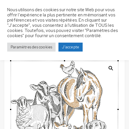
Nous utilisons des cookies sur notre site Web pour vous
offrir l'expérience la plus pertinente en mémorisant vos
préférences et vos visites répétées. En cliquant sur
"J'accepte", vous consentez à l'utilisation de TOUS les
cookies. Toutefois, vous pouvez visiter "Paramètres des
Serviettes
Accueil
Serviette de bain
Groupes d'animaux
cookies" pour fournir un consentement contrôlé.
de bain avec broderie – Groupes d’animaux / Ferme
Paramètres des cookies
J'accepte