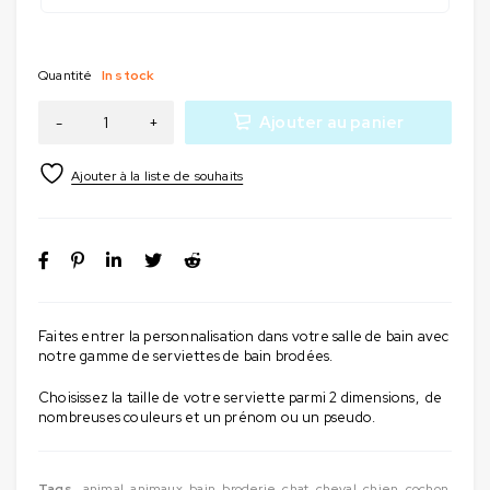
Quantité
In stock
Ajouter au panier
Faites entrer la personnalisation dans votre salle de bain avec
notre gamme de serviettes de bain brodées.
Choisissez la taille de votre serviette parmi 2 dimensions, de
nombreuses couleurs et un prénom ou un pseudo.
Tags
animal
,
animaux
,
bain
,
broderie
,
chat
,
cheval
,
chien
,
cochon