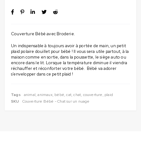
Couverture Bébé avec Broderie.
Un indispensable à toujours avoir à portée de main, un petit
plaid polaire douillet pour bébé ! Il vous sera utile partout, à la
maison comme en sortie, dans la poussette, le siège auto ou
encore dans le lit. Lorsque la température diminue il viendra
réchauffer et réconforter votre bébé. Bébé va adorer
s’envelopper dans ce petit plaid !
Tags
animal
,
animaux
,
bébé
,
cat
,
chat
,
couverture
,
plaid
SKU
Couverture Bébé - Chat sur un nuage