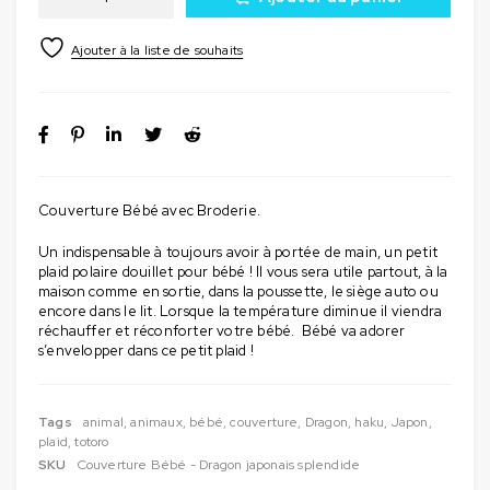
Couverture Bébé avec Broderie.
Un indispensable à toujours avoir à portée de main, un petit
plaid polaire douillet pour bébé ! Il vous sera utile partout, à la
maison comme en sortie, dans la poussette, le siège auto ou
encore dans le lit. Lorsque la température diminue il viendra
réchauffer et réconforter votre bébé. Bébé va adorer
s’envelopper dans ce petit plaid !
Tags
animal
,
animaux
,
bébé
,
couverture
,
Dragon
,
haku
,
Japon
,
plaid
,
totoro
SKU
Couverture Bébé - Dragon japonais splendide