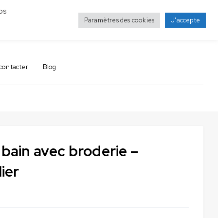
os
Paramètres des cookies
J'accepte
0
0
contacter
Blog
 bain avec broderie –
ier