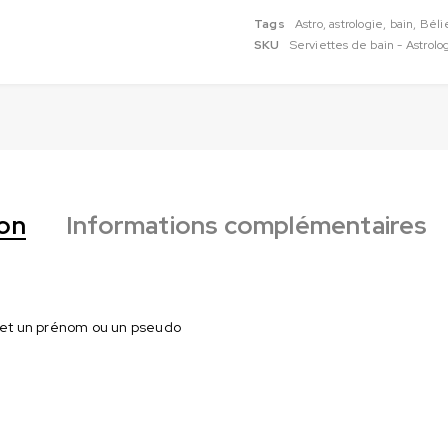
Tags
Astro
,
astrologie
,
bain
,
Béli
SKU
Serviettes de bain - Astrolo
ion
Informations complémentaires
e et un prénom ou un pseudo