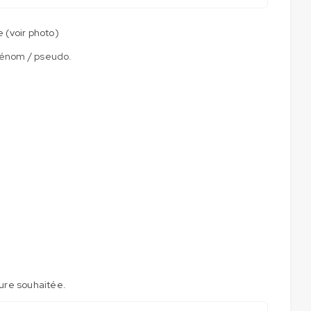
e (voir photo)
rénom / pseudo.
ture souhaitée.