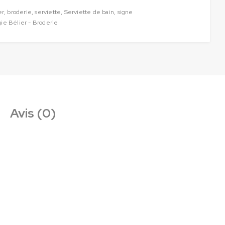
er
,
broderie
,
serviette
,
Serviette de bain
,
signe
gie Bélier - Broderie
Avis (0)