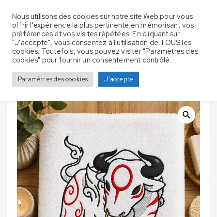
Nous utilisons des cookies sur notre site Web pour vous
offrir l'expérience la plus pertinente en mémorisant vos
préférences et vos visites répétées. En cliquant sur
"J'accepte", vous consentez à l'utilisation de TOUS les
cookies. Toutefois, vous pouvez visiter "Paramètres des
Serviettes
Accueil
Serviette de bain
Vaches / Taureaux
cookies" pour fournir un consentement contrôlé.
de bain avec broderie – Taureau
Paramètres des cookies
J'accepte