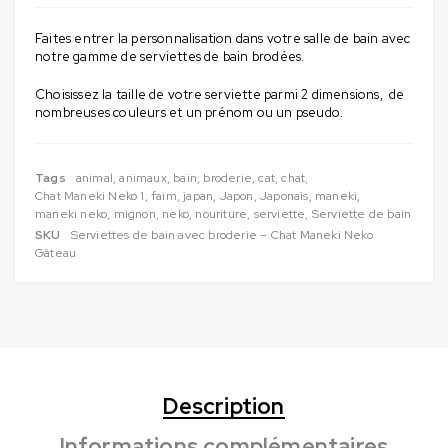
Faites entrer la personnalisation dans votre salle de bain avec
notre gamme de serviettes de bain brodées.
Choisissez la taille de votre serviette parmi 2 dimensions, de
nombreuses couleurs et un prénom ou un pseudo.
Tags
animal
,
animaux
,
bain
,
broderie
,
cat
,
chat
,
Chat Maneki Neko 1
,
faim
,
japan
,
Japon
,
Japonais
,
maneki
,
maneki neko
,
mignon
,
neko
,
nouriture
,
serviette
,
Serviette de bain
SKU
Serviettes de bain avec broderie – Chat Maneki Neko
Gâteau
Description
Informations complémentaires