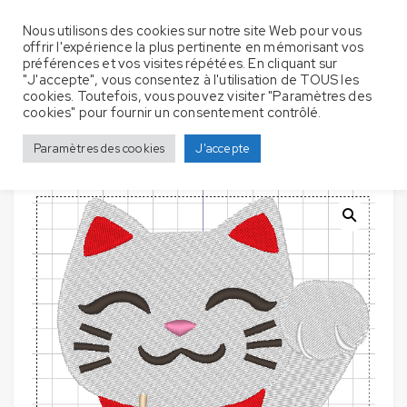
Nous utilisons des cookies sur notre site Web pour vous
offrir l'expérience la plus pertinente en mémorisant vos
préférences et vos visites répétées. En cliquant sur
"J'accepte", vous consentez à l'utilisation de TOUS les
cookies. Toutefois, vous pouvez visiter "Paramètres des
Serviettes de bain avec
Accueil
Serviette de bain
Chats
cookies" pour fournir un consentement contrôlé.
broderie – Chat Maneki Neko Gâteau
Paramètres des cookies
J'accepte