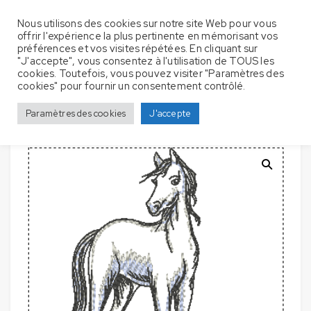
Nous utilisons des cookies sur notre site Web pour vous
offrir l'expérience la plus pertinente en mémorisant vos
préférences et vos visites répétées. En cliquant sur
"J'accepte", vous consentez à l'utilisation de TOUS les
cookies. Toutefois, vous pouvez visiter "Paramètres des
Accueil
Serviette de bain
Chevaux / Licornes
cookies" pour fournir un consentement contrôlé.
Serviettes de bain avec broderie – Cheval et Licorne avec reflet
Paramètres des cookies
J'accepte