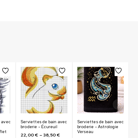
n avec
Serviettes de bain avec
Serviettes de bain avec
Se
broderie - Écureuil
broderie - Astrologie
br
flet
Verseau
22,00
€
–
38,50
€
2