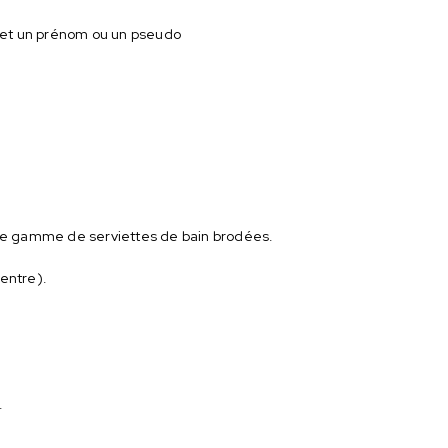
e et un prénom ou un pseudo
otre gamme de serviettes de bain brodées.
centre).
.