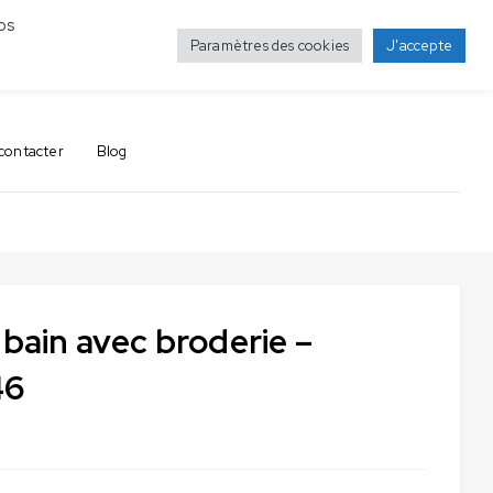
os
Paramètres des cookies
J'accepte
0
0
contacter
Blog
 bain avec broderie –
46