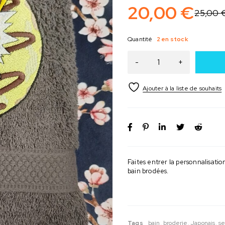
20,00
€
25,00
Quantité
2 en stock
Faites entrer la personnalisati
bain brodées.
Tags
bain
,
broderie
,
Japonais
,
se