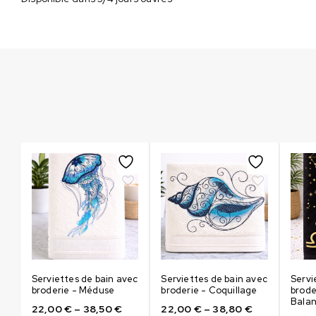
ec
Serviettes de bain avec
Serviettes de bain avec
Servi
broderie - Méduse
broderie - Coquillage
brode
Bala
22,00
€
–
38,50
€
22,00
€
–
38,80
€