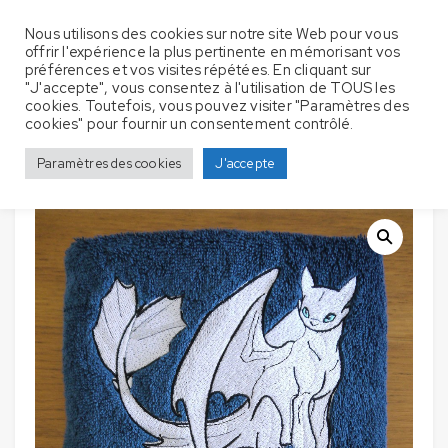
Nous utilisons des cookies sur notre site Web pour vous
offrir l'expérience la plus pertinente en mémorisant vos
préférences et vos visites répétées. En cliquant sur
"J'accepte", vous consentez à l'utilisation de TOUS les
cookies. Toutefois, vous pouvez visiter "Paramètres des
Serviettes de bain
Accueil
Serviette de bain
Dragons
cookies" pour fournir un consentement contrôlé.
avec broderie – Dragon Blanc
Paramètres des cookies
J'accepte