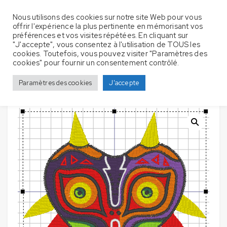
Nous utilisons des cookies sur notre site Web pour vous
offrir l'expérience la plus pertinente en mémorisant vos
préférences et vos visites répétées. En cliquant sur
"J'accepte", vous consentez à l'utilisation de TOUS les
cookies. Toutefois, vous pouvez visiter "Paramètres des
Accueil
Serviette de bain
Mascottes / Personnages
cookies" pour fournir un consentement contrôlé.
Serviettes de bain avec broderie – Masque
Paramètres des cookies
J'accepte