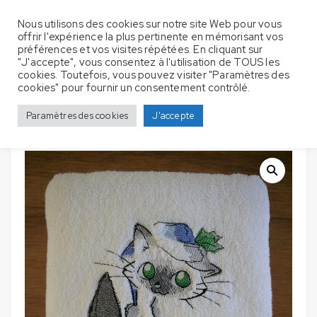
Nous utilisons des cookies sur notre site Web pour vous
offrir l'expérience la plus pertinente en mémorisant vos
préférences et vos visites répétées. En cliquant sur
"J'accepte", vous consentez à l'utilisation de TOUS les
cookies. Toutefois, vous pouvez visiter "Paramètres des
Serviettes de bain avec
Accueil
Serviette de bain
Chats
cookies" pour fournir un consentement contrôlé.
broderie – Chat avec Bonnet
Paramètres des cookies
J'accepte