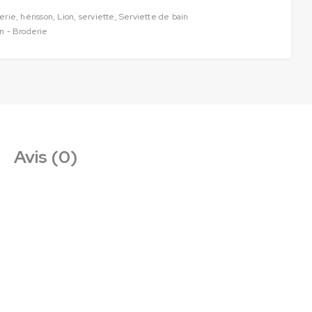
erie
,
hérisson
,
Lion
,
serviette
,
Serviette de bain
on - Broderie
Avis (0)