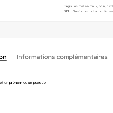
Tags
animal
,
animaux
,
bain
,
brod
SKU
Serviettes de bain - Hériss
ion
Informations complémentaires
e et un prénom ou un pseudo