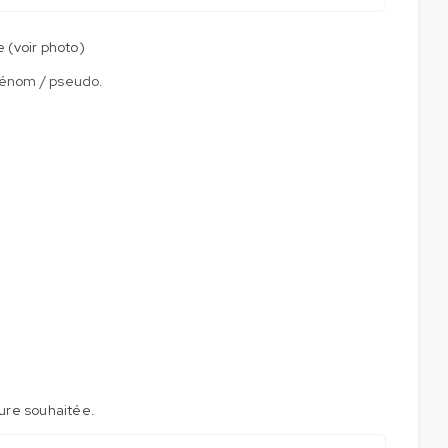
e (voir photo)
rénom / pseudo.
ture souhaitée.