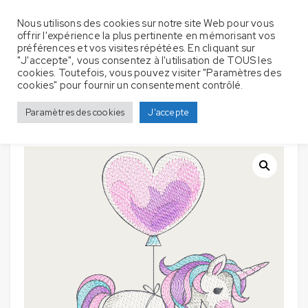
Nous utilisons des cookies sur notre site Web pour vous
offrir l'expérience la plus pertinente en mémorisant vos
préférences et vos visites répétées. En cliquant sur
"J'accepte", vous consentez à l'utilisation de TOUS les
cookies. Toutefois, vous pouvez visiter "Paramètres des
Accueil
Serviette de bain
Chevaux / Licornes
cookies" pour fournir un consentement contrôlé.
Serviettes de bain avec broderie – Licorne Ballon – Rose
Paramètres des cookies
J'accepte